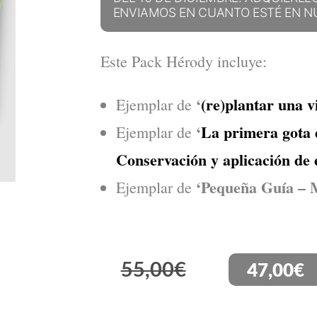
ENVIAMOS EN CUANTO ESTÉ EN N
Este Pack Hérody incluye:
‘
(re)plantar una v
Ejemplar de
‘
La primera gota d
Ejemplar de
Conservación y aplicación de e
‘Pequeña Guía – 
Ejemplar de
55,00
€
47,00
€