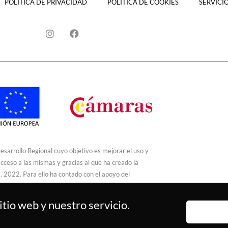
POLÍTICA DE PRIVACIDAD
POLÍTICA DE COOKIES
SERVICI
sarrollo Regional cuyo objetivo es mejorar el uso y 
acceso a las mismas y gracias al que ha creado la 
 2022. Para ello ha contado con el apoyo del 
tio web y nuestro servicio.