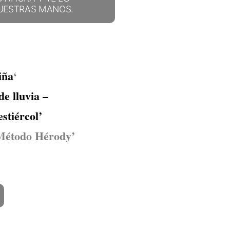
UESTRAS MANOS.
iña
‘
e lluvia –
stiércol’
Método Hérody’