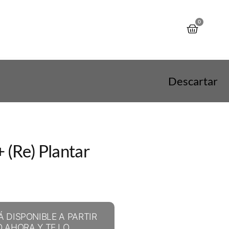
0
a
Descartar
 (re) Plantar
ARÁ DISPONIBLE A PARTIR
O AHORA Y TE LO