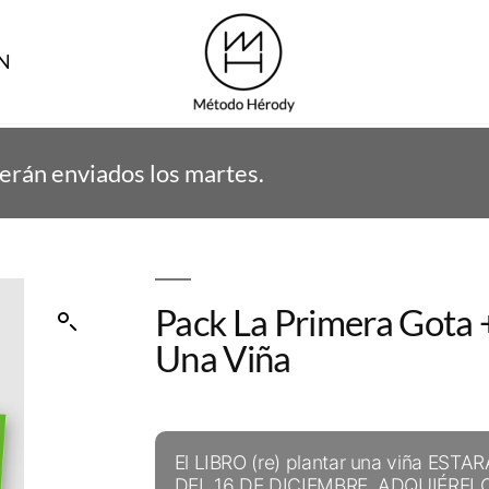
N
tura
/ Pack la primera gota + (re) plantar una viñ
erán enviados los martes.
Pack La Primera Gota +
Una Viña
El LIBRO (re) plantar una viña EST
DEL 16 DE DICIEMBRE. ADQUIÉREL