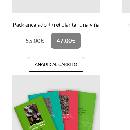
Pack encalado + (re) plantar una viña
55,00
€
47,00
€
AÑADIR AL CARRITO