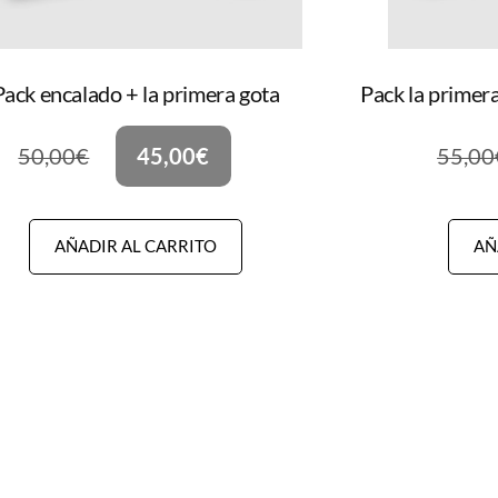
Pack encalado + la primera gota
Pack la primera
50,00
€
45,00
€
55,00
AÑADIR AL CARRITO
AÑ