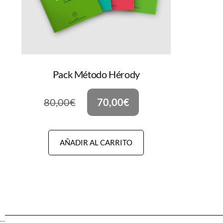
Pack Método Hérody
80,00
€
70,00
€
AÑADIR AL CARRITO